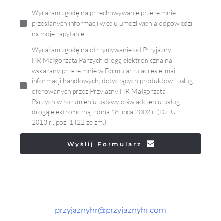
Wyrażam zgodę na przechowywanie przeze mnie
przesłanych informacji w celu umożliwienia odpowiedzi
na moje zapytanie.
Wyrażam zgodę na otrzymywanie od Przyjazny
HR Małgorzata Parzych drogą elektroniczną na
wskazany przeze mnie w Formularzu adres e-mail
informacji handlowych, dotyczących produktów i uslug
oferowanych przez Przyjazny HR Małgorzata
Parzych w rozumieniu ustawy o świadczeniu usług
drogą elektroniczną z dnia 18 lipca 2002 r. (Dz. U z
2013 r., poz. 1422 ze zm.)
Wyślij Formularz
przyjaznyhr@przyjaznyhr.com