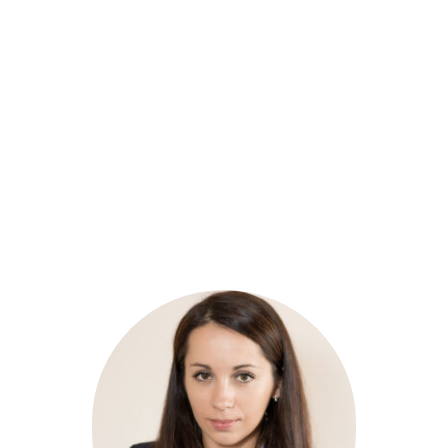
Ukończyłyśmy liczne kursy i szkolenia, aby 
zawsze być na bieżąco z najnowszymi 
przepisami i mieć aktualną wiedzę, którą 
chętnie się dzielimy, wspierając realizacje 
strategii i celów biznesowych naszych Klientów.